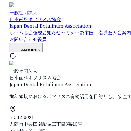
一般社団法人
日本歯科ボツリヌス協会
Japan Dental Botulinum Association
ホーム
協会概要
お知らせ
セミナー
認定医・指導医
入会案内
お問い合わせ
役員
Toggle menu
一般社団法人
日本歯科ボツリヌス協会
Japan Dental Botulinum Association
歯科領域におけるボツリヌス有効活用を目的とし、 安全
〒542-0081
大阪市中央区南船場三丁目3番10号
エーゼービル 5階