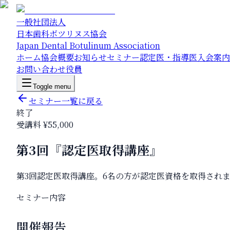
一般社団法人
日本歯科ボツリヌス協会
Japan Dental Botulinum Association
ホーム
協会概要
お知らせ
セミナー
認定医・指導医
入会案内
お問い合わせ
役員
Toggle menu
セミナー一覧に戻る
終了
受講料 ¥
55,000
第3回『認定医取得講座』
第3回認定医取得講座。6名の方が認定医資格を取得され
セミナー内容
開催報告